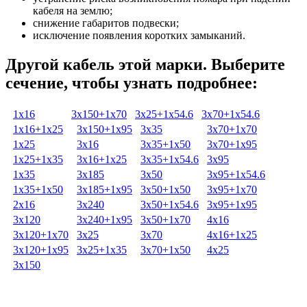
кабеля на землю;
снижение габаритов подвески;
исключение появления коротких замыканий.
Другой кабель этой марки. Выберите
сечение, чтобы узнать подробнее:
1х16
3х150+1х70
3х25+1х54.6
3х70+1х54.6
1х16+1х25
3х150+1х95
3х35
3х70+1х70
1х25
3х16
3х35+1х50
3х70+1х95
1х25+1х35
3х16+1х25
3х35+1х54.6
3х95
1х35
3х185
3х50
3х95+1х54.6
1х35+1х50
3х185+1х95
3х50+1х50
3х95+1х70
2х16
3х240
3х50+1х54.6
3х95+1х95
3х120
3х240+1х95
3х50+1х70
4х16
3х120+1х70
3х25
3х70
4х16+1х25
3х120+1х95
3х25+1х35
3х70+1х50
4х25
3х150