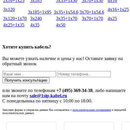
2х16+1х25
3х185
3х35+1х50
3х70+1х50
4х16
3х120
4х16+1х25
3х185+1х95
3х35+1х54.6
3х70+1х54.6
3х120+1х70
3х240
3х35+1х70
3х70+1х70
4х25
4х25+1х35
4х35
4х50
Хотите купить кабель?
Вы можете узнать наличие и цены у нас! Оставьте заявку на
обратный звонок
или звоните по телефонам
+7 (495) 369-34-38
, либо напишите
нам на почту
sale@1sip-kabel.ru
C понедельника по пятницу с 10:00 по 18:00.
Заполняя формы и отправляя данные Вы соглашаетесь с
пользовательским соглашением
и передачей
пользовательских данных.