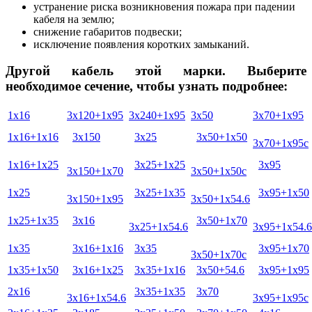
устранение риска возникновения пожара при падении
кабеля на землю;
снижение габаритов подвески;
исключение появления коротких замыканий.
Другой кабель этой марки. Выберите
необходимое сечение, чтобы узнать подробнее:
1х16
3х120+1х95
3х240+1х95
3х50
3х70+1х95
1х16+1х16
3х150
3х25
3х50+1х50
3х70+1х95с
1х16+1х25
3х25+1х25
3х95
3х150+1х70
3х50+1х50с
1х25
3х25+1х35
3х95+1х50
3х150+1х95
3х50+1х54.6
1х25+1х35
3х16
3х50+1х70
3х25+1х54.6
3х95+1х54.6
1х35
3х16+1х16
3х35
3х95+1х70
3х50+1х70с
1х35+1х50
3х16+1х25
3х35+1х16
3х50+54.6
3х95+1х95
2х16
3х35+1х35
3х70
3х16+1х54.6
3х95+1х95с