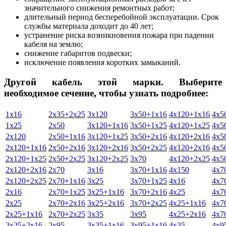
значительного снижения ремонтных работ;
длительный период бесперебойной эксплуатации. Срок
службы материала доходит до 40 лет;
устранение риска возникновения пожара при падении
кабеля на землю;
снижение габаритов подвески;
исключение появления коротких замыканий.
Другой кабель этой марки. Выберите
необходимое сечение, чтобы узнать подробнее:
1х16
2х35+2х25
3х120
3х50+1х16
4х120+1х16
4х5
1х25
2х50
3х120+1х16
3х50+1х25
4х120+1х25
4х5
2х120
2х50+1х16
3х120+1х25
3х50+2х16
4х120+2х16
4х5
2х120+1х16
2х50+2х16
3х120+2х16
3х50+2х25
4х120+2х16
4х5
2х120+1х25
2х50+2х25
3х120+2х25
3х70
4х120+2х25
4х5
2х120+2х16
2х70
3х16
3х70+1х16
4х150
4х7
2х120+2х25
2х70+1х16
3х25
3х70+1х25
4х16
4х7
2х16
2х70+1х25
3х25+1х16
3х70+2х16
4х25
4х7
2х25
2х70+2х16
3х25+2х16
3х70+2х25
4х25+1х16
4х7
2х25+1х16
2х70+2х25
3х35
3х95
4х25+2х16
4х7
2х25+2х16
2х95
3х35+1х16
3х95+1х16
4х35
4х9