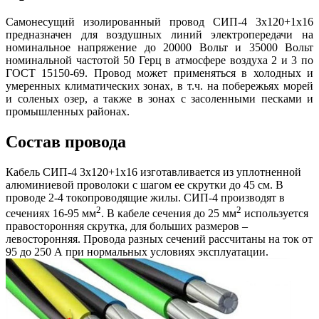
Самонесущий изолированный провод СИП-4 3х120+1х16
предназначен для воздушных линий электропередачи на
номинальное напряжение до 20000 Вольт и 35000 Вольт
номинальной частотой 50 Герц в атмосфере воздуха 2 и 3 по
ГОСТ 15150-69. Провод может применяться в холодных и
умеренных климатических зонах, в т.ч. на побережьях морей
и соленых озер, а также в зонах с засоленными песками и
промышленных районах.
Состав провода
Кабель СИП-4 3х120+1х16 изготавливается из уплотненной
алюминиевой проволоки с шагом ее скрутки до 45 см. В
проводе 2-4 токопроводящие жилы. СИП-4 производят в
2
2
сечениях 16-95 мм
. В кабеле сечения до 25 мм
используется
правосторонняя скрутка, для больших размеров –
левосторонняя. Провода разных сечений рассчитаны на ток от
95 до 250 А при нормальных условиях эксплуатации.