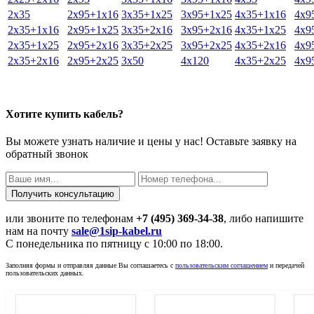
2х35
2х95+1х16
3х35+1х25
3х95+1х25
4х35+1х16
4х9
2х35+1х16
2х95+1х25
3х35+2х16
3х95+2х16
4х35+1х25
4х9
2х35+1х25
2х95+2х16
3х35+2х25
3х95+2х25
4х35+2х16
4х9
2х35+2х16
2х95+2х25
3х50
4х120
4х35+2х25
4х9
Хотите купить кабель?
Вы можете узнать наличие и цены у нас! Оставьте заявку на
обратный звонок
или звоните по телефонам
+7 (495) 369-34-38
, либо напишите
нам на почту
sale@1sip-kabel.ru
C понедельника по пятницу с 10:00 по 18:00.
Заполняя формы и отправляя данные Вы соглашаетесь с
пользовательским соглашением
и передачей
пользовательских данных.