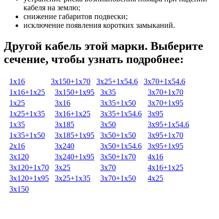
кабеля на землю;
снижение габаритов подвески;
исключение появления коротких замыканий.
Другой кабель этой марки. Выберите
сечение, чтобы узнать подробнее:
1х16
3х150+1х70
3х25+1х54.6
3х70+1х54.6
1х16+1х25
3х150+1х95
3х35
3х70+1х70
1х25
3х16
3х35+1х50
3х70+1х95
1х25+1х35
3х16+1х25
3х35+1х54.6
3х95
1х35
3х185
3х50
3х95+1х54.6
1х35+1х50
3х185+1х95
3х50+1х50
3х95+1х70
2х16
3х240
3х50+1х54.6
3х95+1х95
3х120
3х240+1х95
3х50+1х70
4х16
3х120+1х70
3х25
3х70
4х16+1х25
3х120+1х95
3х25+1х35
3х70+1х50
4х25
3х150