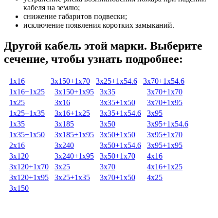
кабеля на землю;
снижение габаритов подвески;
исключение появления коротких замыканий.
Другой кабель этой марки. Выберите
сечение, чтобы узнать подробнее:
1х16
3х150+1х70
3х25+1х54.6
3х70+1х54.6
1х16+1х25
3х150+1х95
3х35
3х70+1х70
1х25
3х16
3х35+1х50
3х70+1х95
1х25+1х35
3х16+1х25
3х35+1х54.6
3х95
1х35
3х185
3х50
3х95+1х54.6
1х35+1х50
3х185+1х95
3х50+1х50
3х95+1х70
2х16
3х240
3х50+1х54.6
3х95+1х95
3х120
3х240+1х95
3х50+1х70
4х16
3х120+1х70
3х25
3х70
4х16+1х25
3х120+1х95
3х25+1х35
3х70+1х50
4х25
3х150