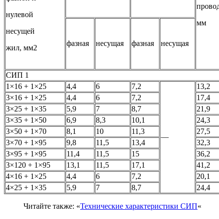
провод
нулевой
мм
несущей
фазная
несущая
фазная
несущая
жил, мм2
СИП 1
1×16 + 1×25
4,4
6
7,2
13,2
3×16 + 1×25
4,4
6
7,2
17,4
3×25 + 1×35
5,9
7
8,7
21,9
3×35 + 1×50
6,9
8,3
10,1
24,3
3×50 + 1×70
8,1
10
11,3
27,5
—
3×70 + 1×95
9,8
11,5
13,4
32,3
3×95 + 1×95
11,4
11,5
15
36,2
3×120 + 1×95
13,1
11,5
17,1
41,2
4×16 + 1×25
4,4
6
7,2
20,1
4×25 + 1×35
5,9
7
8,7
24,4
Читайте также: «
Технические характеристики СИП
«