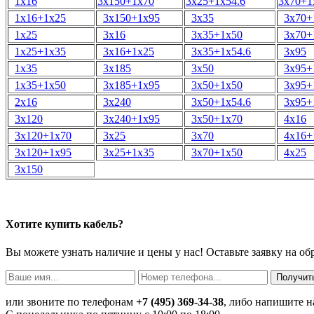
1х16
3х150+1х70
3х25+1х54.6
3х70+1
1х16+1х25
3х150+1х95
3х35
3х70+
1х25
3х16
3х35+1х50
3х70+
1х25+1х35
3х16+1х25
3х35+1х54.6
3х95
1х35
3х185
3х50
3х95+
1х35+1х50
3х185+1х95
3х50+1х50
3х95+
2х16
3х240
3х50+1х54.6
3х95+
3х120
3х240+1х95
3х50+1х70
4х16
3х120+1х70
3х25
3х70
4х16+
3х120+1х95
3х25+1х35
3х70+1х50
4х25
3х150
Хотите купить кабель?
Вы можете узнать наличие и цены у нас! Оставьте заявку на о
или звоните по телефонам
+7 (495) 369-34-38
, либо напишите н