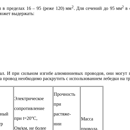
2
2
 в пределах 16 – 95 (реже 120) мм
. Для сечений до 95 мм
в 
может выдержать:
л. И при сильном изгибе алюминиевых проводов, они могут поп
а провод необходимо раскрутить с использованием лебедки на т
Прочность
Электрическое
при
сопротивление
жный
растяже-
при t=20°С,
Масса
тр
нии
Ом/км, не более
провода,