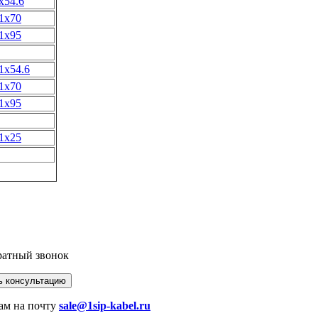
х54.6
1х70
1х95
1х54.6
1х70
1х95
1х25
братный звонок
ам на почту
sale@1sip-kabel.ru