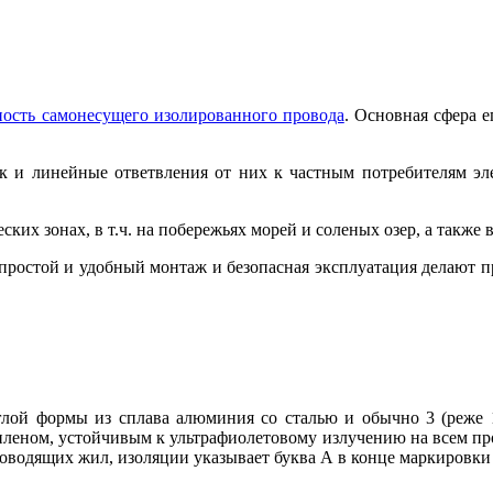
ность самонесущего изолированного провода
. Основная сфера 
ак и линейные ответвления от них к частным потребителям эл
их зонах, в т.ч. на побережьях морей и соленых озер, а также
 простой и удобный монтаж и безопасная эксплуатация делают п
лой формы из сплава алюминия со сталью и обычно 3 (реже 
еном, устойчивым к ультрафиолетовому излучению на всем про
проводящих жил, изоляции указывает буква А в конце маркировки