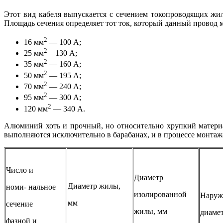
Этот вид кабеля выпускается с сечением токопроводящих жил
Площадь сечения определяет тот ток, который данный провод 
2
16 мм
— 100 А;
2
25 мм
– 130 А;
2
35 мм
— 160 А;
2
50 мм
— 195 А;
2
70 мм
— 240 А;
2
95 мм
— 300 А;
2
120 мм
— 340 А.
Алюминий хоть и прочный, но относительно хрупкий материа
выполняются исключительно в барабанах, и в процессе монтаж
Число и
Диаметр
Диаметр жилы,
номи- нальное
изолированной
Нару
мм
сечение
жилы, мм
диаме
фазной и