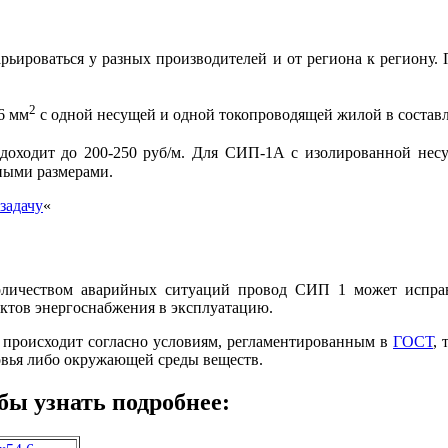
ьироваться у разных производителей и от региона к региону. П
2
6 мм
с одной несущей и одной токопроводящей жилой в составл
доходит до 200-250 руб/м. Для СИП-1А с изолированной несущ
ными размерами.
задачу
«
ичеством аварийных ситуаций провод СИП 1 может исправн
ъектов энергоснабжения в эксплуатацию.
 происходит согласно условиям, регламентированным в
ГОСТ
, 
ровья либо окружающей среды веществ.
бы узнать подробнее: