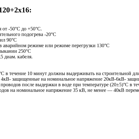
120+2х16:
от -50°С до +50°С.
тельного подогрева -20°С
жил 90°С
 в аварийном режиме или режиме перегрузки 130°С
мыкании 250°С
 диам. кабеля.
)°C в течение 10 минут должны выдерживать на строительной д
 – 4кВ- защищенные на номинальное напряжение 20кВ-6кВ- защ
водов после выдержки в воде при температуре (20±5)°С в тече
одов на номинальное напряжение 35 кВ, не менее — 40кВ переме