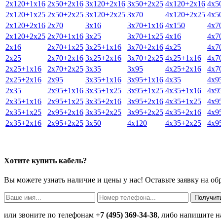
2х120+1х16
2х50+2х16
3х120+2х16
3х50+2х25
4х120+2х16
4х5
2х120+1х25
2х50+2х25
3х120+2х25
3х70
4х120+2х25
4х5
2х120+2х16
2х70
3х16
3х70+1х16
4х150
4х7
2х120+2х25
2х70+1х16
3х25
3х70+1х25
4х16
4х7
2х16
2х70+1х25
3х25+1х16
3х70+2х16
4х25
4х7
2х25
2х70+2х16
3х25+2х16
3х70+2х25
4х25+1х16
4х7
2х25+1х16
2х70+2х25
3х35
3х95
4х25+2х16
4х7
2х25+2х16
2х95
3х35+1х16
3х95+1х16
4х35
4х9
2х35
2х95+1х16
3х35+1х25
3х95+1х25
4х35+1х16
4х9
2х35+1х16
2х95+1х25
3х35+2х16
3х95+2х16
4х35+1х25
4х9
2х35+1х25
2х95+2х16
3х35+2х25
3х95+2х25
4х35+2х16
4х9
2х35+2х16
2х95+2х25
3х50
4х120
4х35+2х25
4х9
Хотите купить кабель?
Вы можете узнать наличие и цены у нас! Оставьте заявку на о
или звоните по телефонам
+7 (495) 369-34-38
, либо напишите н