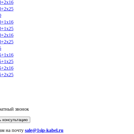
0+2х16
0+2х25
0
0+1х16
0+1х25
0+2х16
0+2х25
5
5+1х16
5+1х25
5+2х16
5+2х25
братный звонок
ам на почту
sale@1sip-kabel.ru