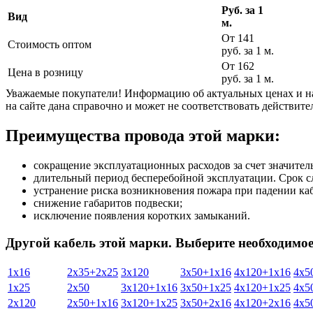
Руб. за 1
Вид
м.
От 141
Стоимость оптом
руб. за 1 м.
От 162
Цена в розницу
руб. за 1 м.
Уважаемые покупатели! Информацию об актуальных ценах и нал
на сайте дана справочно и может не соответствовать действите
Преимущества провода этой марки:
сокращение эксплуатационных расходов за счет значите
длительный период бесперебойной эксплуатации. Срок сл
устранение риска возникновения пожара при падении каб
снижение габаритов подвески;
исключение появления коротких замыканий.
Другой кабель этой марки. Выберите необходимое 
1х16
2х35+2х25
3х120
3х50+1х16
4х120+1х16
4х5
1х25
2х50
3х120+1х16
3х50+1х25
4х120+1х25
4х5
2х120
2х50+1х16
3х120+1х25
3х50+2х16
4х120+2х16
4х5