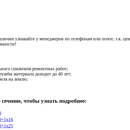
ичии узнавайте у менеджеров по телефонам или почте, т.к. це
льности!
льного снижения ремонтных работ;
ужбы материала доходит до 40 лет;
еля на землю;
сечение, чтобы узнать подробнее:
0
0+1х16
0+1х25