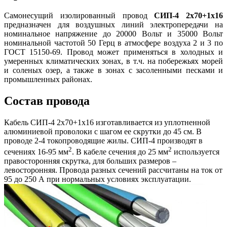
Самонесущий изолированный провод
СИП-4 2х70+1х16
предназначен для воздушных линий электропередачи на
номинальное напряжение до 20000 Вольт и 35000 Вольт
номинальной частотой 50 Герц в атмосфере воздуха 2 и 3 по
ГОСТ 15150-69. Провод может применяться в холодных и
умеренных климатических зонах, в т.ч. на побережьях морей
и соленых озер, а также в зонах с засоленными песками и
промышленных районах.
Состав провода
Кабель СИП-4 2х70+1х16 изготавливается из уплотненной
алюминиевой проволоки с шагом ее скрутки до 45 см. В
проводе 2-4 токопроводящие жилы. СИП-4 производят в
2
2
сечениях 16-95 мм
. В кабеле сечения до 25 мм
используется
правосторонняя скрутка, для больших размеров –
левосторонняя. Провода разных сечений рассчитаны на ток от
95 до 250 А при нормальных условиях эксплуатации.