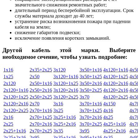
значительного снижения ремонтных работ;
длительный период бесперебойной эксплуатации. Срок
службы материала доходит до 40 лет;
устранение риска возникновения пожара при падении
кабеля на землю;
снижение габаритов подвески;
исключение появления коротких замыканий.
Другой кабель этой марки. Выберите
необходимое сечение, чтобы узнать подробнее:
1х16
2х35+2х25
3х120
3х50+1х16
4х120+1х16
4х5
1х25
2х50
3х120+1х16
3х50+1х25
4х120+1х25
4х5
2х120
2х50+1х16
3х120+1х25
3х50+2х16
4х120+2х16
4х5
2х120+1х16
2х50+2х16
3х120+2х16
3х50+2х25
4х120+2х16
4х5
2х120+1х25
2х50+2х25
3х120+2х25
3х70
4х120+2х25
4х5
2х120+2х16
2х70
3х16
3х70+1х16
4х150
4х7
2х120+2х25
2х70+1х16
3х25
3х70+1х25
4х16
4х7
2х16
2х70+1х25
3х25+1х16
3х70+2х16
4х25
4х7
2х25
2х70+2х16
3х25+2х16
3х70+2х25
4х25+1х16
4х7
2х25+1х16
2х70+2х25
3х35
3х95
4х25+2х16
4х7
2х25+2х16
2х95
3х35+1х16
3х95+1х16
4х35
4х9