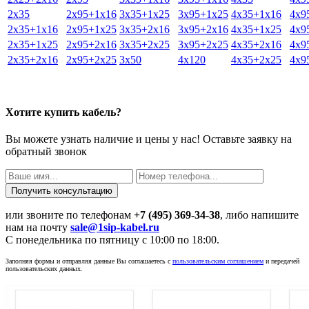
2х35
2х95+1х16
3х35+1х25
3х95+1х25
4х35+1х16
4х9
2х35+1х16
2х95+1х25
3х35+2х16
3х95+2х16
4х35+1х25
4х9
2х35+1х25
2х95+2х16
3х35+2х25
3х95+2х25
4х35+2х16
4х9
2х35+2х16
2х95+2х25
3х50
4х120
4х35+2х25
4х9
Хотите купить кабель?
Вы можете узнать наличие и цены у нас! Оставьте заявку на
обратный звонок
или звоните по телефонам
+7 (495) 369-34-38
, либо напишите
нам на почту
sale@1sip-kabel.ru
C понедельника по пятницу с 10:00 по 18:00.
Заполняя формы и отправляя данные Вы соглашаетесь с
пользовательским соглашением
и передачей
пользовательских данных.