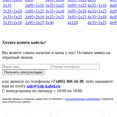
2х35
2х95+1х16
3х35+1х25
3х95+1х25
4х35+1х16
4х9
2х35+1х16
2х95+1х25
3х35+2х16
3х95+2х16
4х35+1х25
4х9
2х35+1х25
2х95+2х16
3х35+2х25
3х95+2х25
4х35+2х16
4х9
2х35+2х16
2х95+2х25
3х50
4х120
4х35+2х25
4х9
Хотите купить кабель?
Вы можете узнать наличие и цены у нас! Оставьте заявку на
обратный звонок
или звоните по телефонам
+7 (495) 369-34-38
, либо напишите
нам на почту
sale@1sip-kabel.ru
C понедельника по пятницу с 10:00 по 18:00.
Заполняя формы и отправляя данные Вы соглашаетесь с
пользовательским соглашением
и передачей
пользовательских данных.