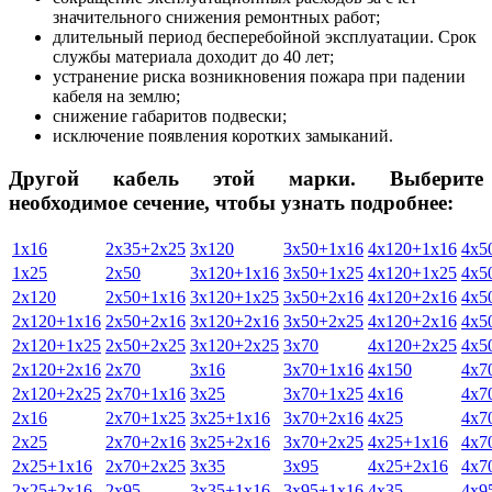
значительного снижения ремонтных работ;
длительный период бесперебойной эксплуатации. Срок
службы материала доходит до 40 лет;
устранение риска возникновения пожара при падении
кабеля на землю;
снижение габаритов подвески;
исключение появления коротких замыканий.
Другой кабель этой марки. Выберите
необходимое сечение, чтобы узнать подробнее:
1х16
2х35+2х25
3х120
3х50+1х16
4х120+1х16
4х5
1х25
2х50
3х120+1х16
3х50+1х25
4х120+1х25
4х5
2х120
2х50+1х16
3х120+1х25
3х50+2х16
4х120+2х16
4х5
2х120+1х16
2х50+2х16
3х120+2х16
3х50+2х25
4х120+2х16
4х5
2х120+1х25
2х50+2х25
3х120+2х25
3х70
4х120+2х25
4х5
2х120+2х16
2х70
3х16
3х70+1х16
4х150
4х7
2х120+2х25
2х70+1х16
3х25
3х70+1х25
4х16
4х7
2х16
2х70+1х25
3х25+1х16
3х70+2х16
4х25
4х7
2х25
2х70+2х16
3х25+2х16
3х70+2х25
4х25+1х16
4х7
2х25+1х16
2х70+2х25
3х35
3х95
4х25+2х16
4х7
2х25+2х16
2х95
3х35+1х16
3х95+1х16
4х35
4х9