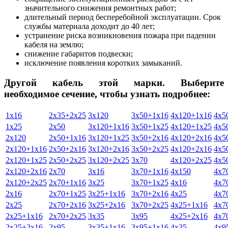
значительного снижения ремонтных работ;
длительный период бесперебойной эксплуатации. Срок
службы материала доходит до 40 лет;
устранение риска возникновения пожара при падении
кабеля на землю;
снижение габаритов подвески;
исключение появления коротких замыканий.
Другой кабель этой марки. Выберите
необходимое сечение, чтобы узнать подробнее:
1х16
2х35+2х25
3х120
3х50+1х16
4х120+1х16
4х5
1х25
2х50
3х120+1х16
3х50+1х25
4х120+1х25
4х5
2х120
2х50+1х16
3х120+1х25
3х50+2х16
4х120+2х16
4х5
2х120+1х16
2х50+2х16
3х120+2х16
3х50+2х25
4х120+2х16
4х5
2х120+1х25
2х50+2х25
3х120+2х25
3х70
4х120+2х25
4х5
2х120+2х16
2х70
3х16
3х70+1х16
4х150
4х7
2х120+2х25
2х70+1х16
3х25
3х70+1х25
4х16
4х7
2х16
2х70+1х25
3х25+1х16
3х70+2х16
4х25
4х7
2х25
2х70+2х16
3х25+2х16
3х70+2х25
4х25+1х16
4х7
2х25+1х16
2х70+2х25
3х35
3х95
4х25+2х16
4х7
2х25+2х16
2х95
3х35+1х16
3х95+1х16
4х35
4х9