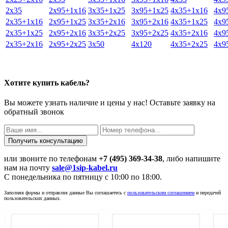
2х35
2х95+1х16
3х35+1х25
3х95+1х25
4х35+1х16
4х9
2х35+1х16
2х95+1х25
3х35+2х16
3х95+2х16
4х35+1х25
4х9
2х35+1х25
2х95+2х16
3х35+2х25
3х95+2х25
4х35+2х16
4х9
2х35+2х16
2х95+2х25
3х50
4х120
4х35+2х25
4х9
Хотите купить кабель?
Вы можете узнать наличие и цены у нас! Оставьте заявку на
обратный звонок
или звоните по телефонам
+7 (495) 369-34-38
, либо напишите
нам на почту
sale@1sip-kabel.ru
C понедельника по пятницу с 10:00 по 18:00.
Заполняя формы и отправляя данные Вы соглашаетесь с
пользовательским соглашением
и передачей
пользовательских данных.